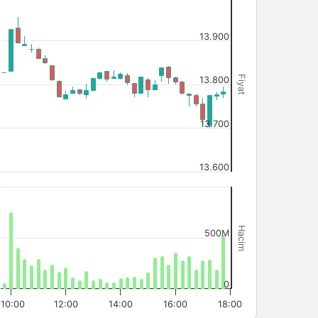
13.900
Fiyat
13.800
13.700
13.600
Hacim
500M
0
10:00
12:00
14:00
16:00
18:00