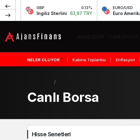
GBP
0.13%
EURO/USD
-0.0
İngiliz Sterlini
63,97 TRY
Euro Amerikan Doları
1,15 T
ANALIZLER
CANLI DÖVIZ
NELER OLUYOR
Kabine Toplantısı
Enflasyon
Haberler
Canlı Borsa
Canlı Borsa
Hisse Senetleri