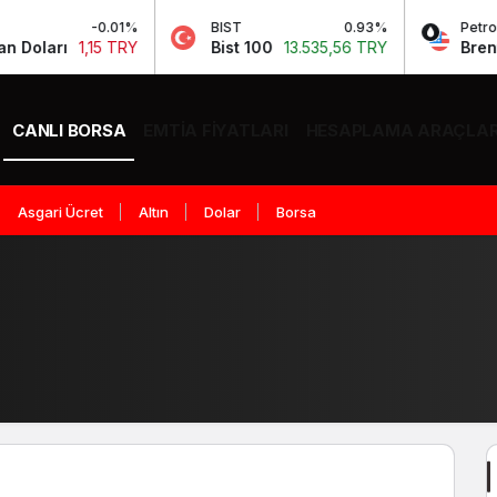
1%
BIST
0.93%
Petrol
2.
RY
Bist 100
13.535,56 TRY
Brent Petrol
85,58 
CANLI BORSA
EMTIA FIYATLARI
HESAPLAMA ARAÇLAR
Asgari Ücret
Altın
Dolar
Borsa