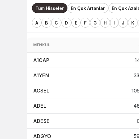
Tüm Hisseler
En Çok Artanlar
En Çok Azal
A
B
C
D
E
F
G
H
I
J
K
MENKUL
A1CAP
1
A1YEN
3
ACSEL
10
ADEL
48
ADESE
ADGYO
5