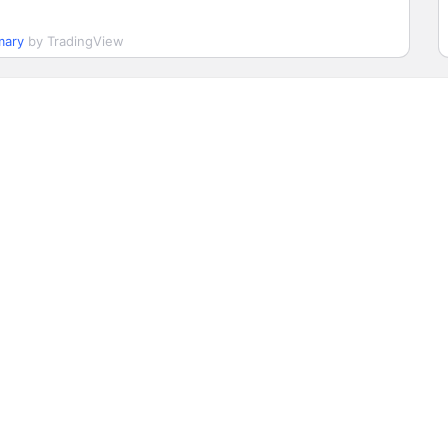
8,15
78.15
-0.57
18:10:00
mary
by TradingView
8,95
8.95
-0.33
18:10:00
9,28
29.28
-0.41
18:10:00
2,60
2.6
1.56
18:10:01
9,20
89.2
-0.28
18:10:00
8,30
8.3
0.12
18:10:00
6,50
716.5
-0.76
18:10:00
4,70
134.7
-0.96
18:10:00
7,32
37.32
-0.37
18:10:00