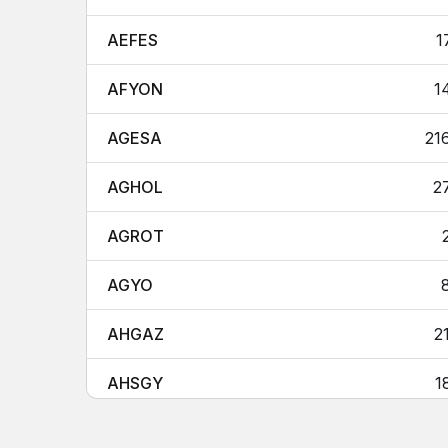
AEFES
1
AFYON
1
AGESA
21
AGHOL
2
AGROT
AGYO
AHGAZ
2
AHSGY
1
AKBNK
6