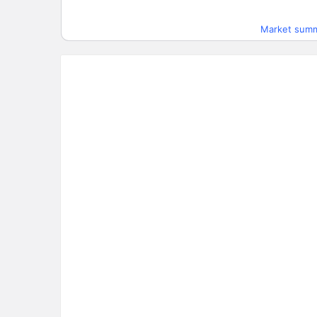
AKSEN
7
Market sum
AKSGY
AKSUE
2
AKYHO
ALARK
8
ALBRK
ALCAR
71
ALCTL
13
ALFAS
3