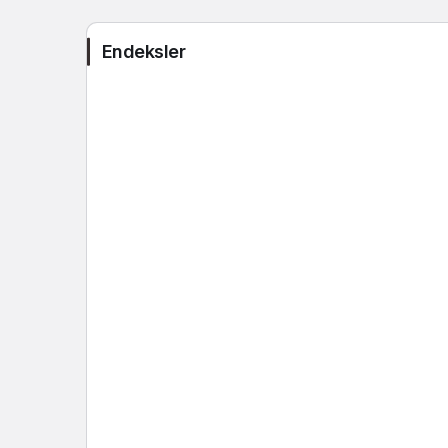
AKCNS
19
Endeksler
AKENR
1
AKFGY
AKFIS
44
AKFYE
2
AKGRT
AKHAN
2
AKMGY
29
AKSA
1