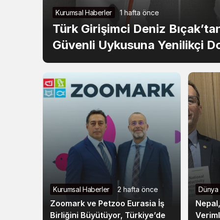
ARENA
2
Kurumsal Haberler
1 hafta önce
Türk Girişimci Deniz Bıçak’t
ARFYE
2
Güvenli Uykusuna Yenilikçi 
ARMGD
11
ARSAN
ARTMS
4
ARZUM
ASELS
33
ASGYO
1
Kurumsal Haberler
2 hafta önce
Dünya
ASTOR
20
Zoomark ve Petzoo Eurasia İş
Nepal
Birliğini Büyütüyor, Türkiye’de
Veriml
ASUZU
6