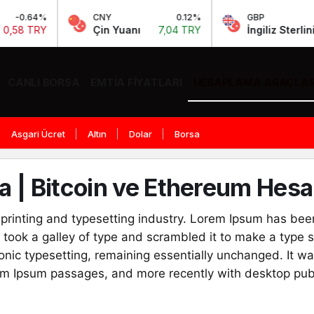
-0.64%
CNY
0.12%
GBP
58 TRY
Çin Yuanı
7,04 TRY
İngiliz Sterlini
6
CANLI BORSA
EMTIA FIYATLARI
HESAPLAMA ARAÇLAR
Asgari Ücret
Altın
Dolar
Borsa
a | Bitcoin ve Ethereum Hesa
 printing and typesetting industry. Lorem Ipsum has bee
took a galley of type and scrambled it to make a type s
tronic typesetting, remaining essentially unchanged. It w
rem Ipsum passages, and more recently with desktop pub