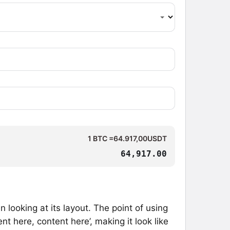
Sistem modunu seçin.
1 BTC =64.917,00USDT
64,917.00
 looking at its layout. The point of using
nt here, content here’, making it look like