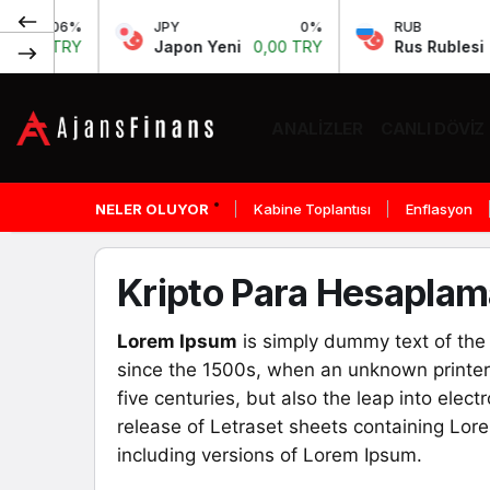
0.06%
JPY
0%
RUB
,72 TRY
Japon Yeni
0,00 TRY
Rus Rublesi
0,
ANALIZLER
CANLI DÖVIZ
NELER OLUYOR
Kabine Toplantısı
Enflasyon
Kripto Para Hesaplam
Lorem Ipsum
is simply dummy text of the
since the 1500s, when an unknown printer 
five centuries, but also the leap into elec
release of Letraset sheets containing Lo
including versions of Lorem Ipsum.