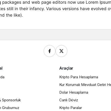
g packages and web page editors now use Lorem Ipsum a
es still in their infancy. Various versions have evolved
d the like).
al
Araçlar
zda
Kripto Para Hesaplama
Kur Korumalı Mevduat Getiri 
Dolar Hesaplama
& Sponsorluk
Canlı Döviz
m Grubumuz
Kripto Paralar