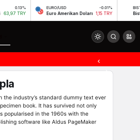
0.13%
EURO/USD
-0.01%
BIST
3,97 TRY
Euro Amerikan Doları
1,15 TRY
Bist 1
I
Mod
değiştir
pla
Gündüz Modu
Gündüz modunu seçin.
n the industry’s standard dummy text ever
pecimen book. It has survived not only
Gece Modu
as popularised in the 1960s with the
Gece modunu seçin.
lishing software like Aldus PageMaker
Sistem Modu