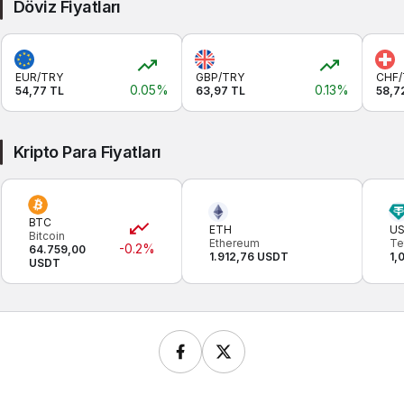
Döviz Fiyatları
EUR/TRY
GBP/TRY
CHF/
0.05%
0.13%
54,77 TL
63,97 TL
58,7
Kripto Para Fiyatları
BTC
ETH
U
Bitcoin
Ethereum
Te
-0.2%
64.759,00
1.912,76 USDT
1,
USDT