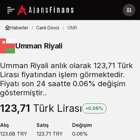
Haberler
Canlı Döviz
OMR
Umman Riyali
Umman Riyali anlık olarak 123,71 Türk
Lirası fiyatından işlem görmektedir.
Fiyatı son 24 saatte 0.06% değişim
göstermiştir..
123,71
Türk Lirası
+0.06%
Alış
Satış
Değişim
123.68
TRY
123.71
TRY
0.06
%