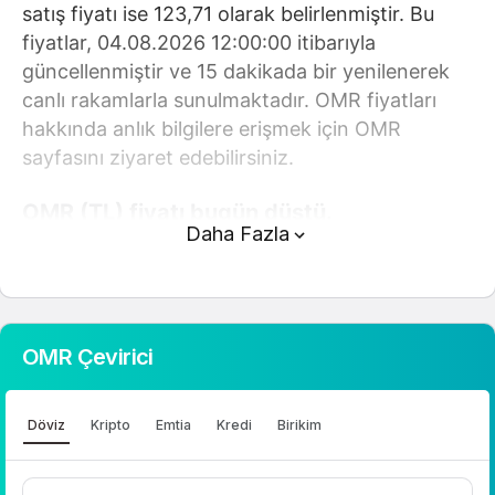
satış fiyatı ise 123,71 olarak belirlenmiştir. Bu
fiyatlar, 04.08.2026 12:00:00 itibarıyla
güncellenmiştir ve 15 dakikada bir yenilenerek
canlı rakamlarla sunulmaktadır. OMR fiyatları
hakkında anlık bilgilere erişmek için OMR
sayfasını ziyaret edebilirsiniz.
OMR (TL) fiyatı bugün düştü.
Daha Fazla
OMR anlık olarak 123,71 TL fiyatından işlem
görmektedir ve 24 saatlik yaklaşık işlem hacmi
0. Fiyatı son 24 saatte 0,060000 değişim
göstermiştir..
OMR Çevirici
OMR hesaplama işlemleri için, sayfanın üstünde
yer alan çevirici aracını kullanarak mevcut
Döviz
Kripto
Emtia
Kredi
Birikim
fiyatlar üzerinden hızlı ve kolay bir şekilde
çevirme işlemlerinizi gerçekleştirebilirsiniz. OMR