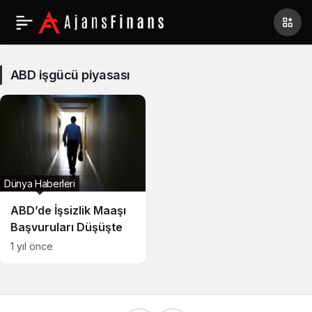
ABD
işgücü
ABD işgücü piyasası
piyasası
Haberleri
Dünya Haberleri
ABD’de İşsizlik Maaşı
Başvuruları Düşüşte
1 yıl önce