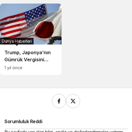
hamlesi
Dünya Haberleri
Trump, Japonya’nın
Gümrük Vergisini
Yüzde 15 Olarak
1 yıl önce
Duyurdu
Sorumluluk Reddi
Bu sayfada yer alan bilgi, analiz ve değerlendirmeler yatırım