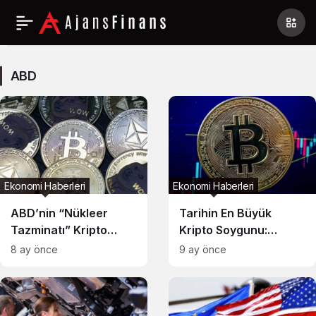
ABD
Haberleri
ABD
Ekonomi Haberleri
Ekonomi Haberleri
ABD’nin “Nükleer
Tarihin En Büyük
Tazminatı” Kripto
Kripto Soygunu:
Oldu: Marshall Adaları
Devlet Operasyonu
8 ay önce
9 ay önce
Vatandaşına Para
İddiası
Dağıtıyor