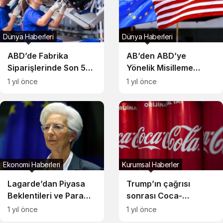
Dünya Haberleri
Dünya Haberleri
ABD’de Fabrika
AB’den ABD’ye
Siparişlerinde Son 5
Yönelik Misilleme
Yılın En Büyük Düşüşü
Tarifelerine 6 Ay
1 yıl önce
1 yıl önce
Kaydedildi!
Süreyle Ara Verildi!
Ekonomi Haberleri
Kurumsal Haberler
Lagarde’dan Piyasa
Trump’ın çağrısı
Beklentileri ve Para
sonrası Coca-
Politikası Açıklamaları
Cola’dan yeni şeker
1 yıl önce
1 yıl önce
kamışı bazlı ürün