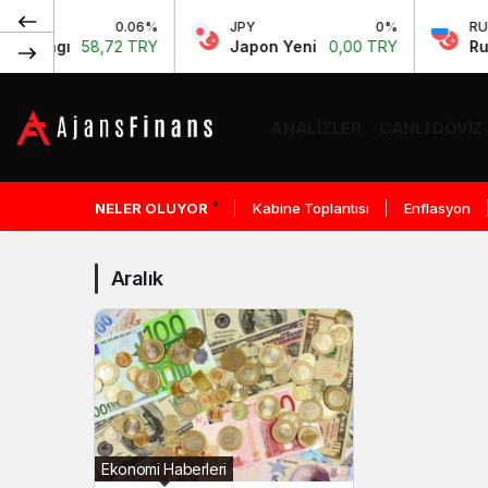
0.06%
JPY
0%
RUB
rangı
58,72 TRY
Japon Yeni
0,00 TRY
Rus Ru
ANALIZLER
CANLI DÖVIZ
Aralık
Haberleri
NELER OLUYOR
Kabine Toplantısı
Enflasyon
Aralık
Ekonomi Haberleri