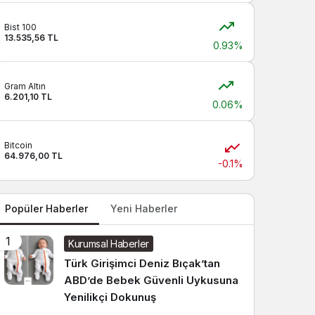
Sistem modunu seçin.
Bist 100
13.535,56 TL
0.93%
Gram Altın
6.201,10 TL
0.06%
Bitcoin
64.976,00 TL
-0.1%
Popüler Haberler
Yeni Haberler
1
Kurumsal Haberler
Türk Girişimci Deniz Bıçak’tan
ABD’de Bebek Güvenli Uykusuna
Yenilikçi Dokunuş