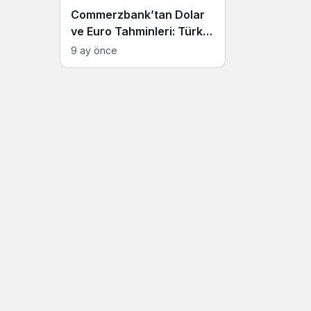
Commerzbank’tan Dolar
ve Euro Tahminleri: Türk
Lirası’ndaki Değer Kaybı
9 ay önce
Sürecek