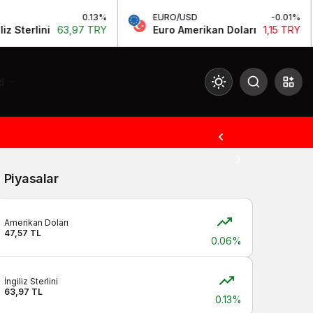
0.13%
EURO/USD
-0.01%
terlini
63,97 TRY
Euro Amerikan Doları
1,15 TRY
I
Mod
değiştir
Piyasalar
Gündüz Modu
Gündüz modunu seçin.
Amerikan Doları
47,57 TL
0.06%
Gece Modu
Gece modunu seçin.
İngiliz Sterlini
63,97 TL
0.13%
Sistem Modu