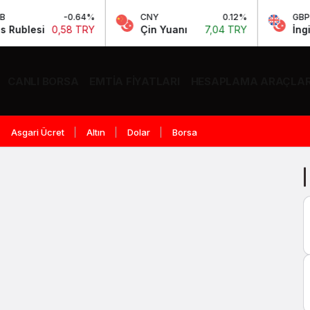
-0.64%
CNY
0.12%
GBP
blesi
0,58 TRY
Çin Yuanı
7,04 TRY
İngiliz S
CANLI BORSA
EMTIA FIYATLARI
HESAPLAMA ARAÇLAR
Asgari Ücret
Altın
Dolar
Borsa