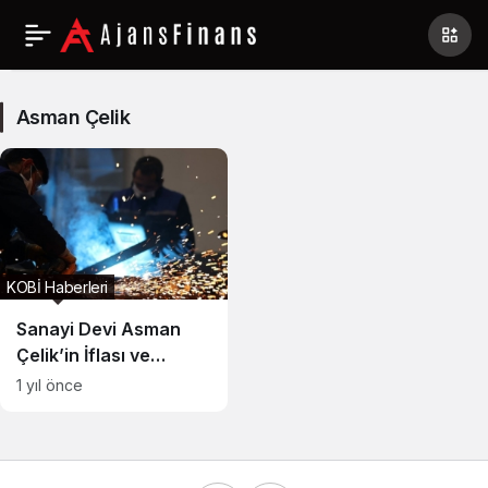
Asman
Çelik
Asman Çelik
Haberleri
KOBİ Haberleri
Sanayi Devi Asman
Çelik’in İflası ve
Bölgedeki Kriz
1 yıl önce