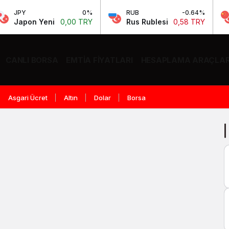
JPY
0%
RUB
-0.64%
C
Japon Yeni
0,00 TRY
Rus Rublesi
0,58 TRY
Ç
CANLI BORSA
EMTIA FIYATLARI
HESAPLAMA ARAÇLAR
Asgari Ücret
Altın
Dolar
Borsa