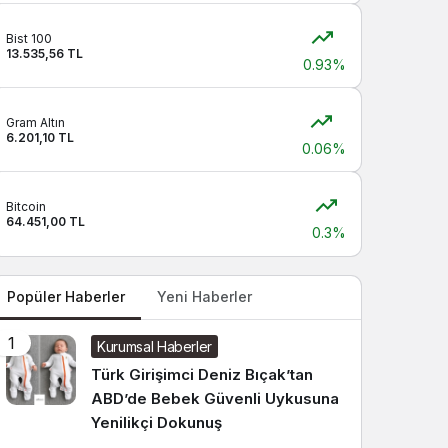
Sistem modunu seçin.
Bist 100
13.535,56 TL
0.93%
Gram Altın
6.201,10 TL
0.06%
Bitcoin
64.451,00 TL
0.3%
Popüler Haberler
Yeni Haberler
1
Kurumsal Haberler
Türk Girişimci Deniz Bıçak’tan
ABD’de Bebek Güvenli Uykusuna
Yenilikçi Dokunuş