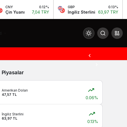
NY
0.12%
GBP
0.13%
in Yuanı
7,04 TRY
İngiliz Sterlini
63,97 TRY
I
Mod
değiştir
Piyasalar
Gündüz Modu
Gündüz modunu seçin.
Amerikan Doları
47,57 TL
0.06%
Gece Modu
Gece modunu seçin.
İngiliz Sterlini
63,97 TL
0.13%
Sistem Modu