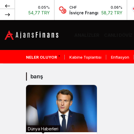
RO
0.05%
CHF
0.06%
ro
54,77 TRY
İsviçre Frangı
58,72 TRY
ANALIZLER
CANLI DÖVIZ
barış
Haberleri
NELER OLUYOR
Kabine Toplantısı
Enflasyon
barış
Dünya Haberleri