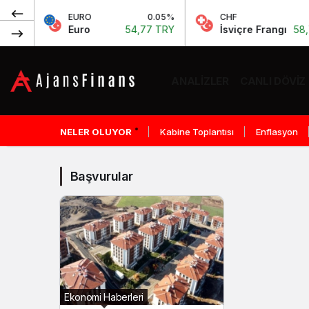
%
EURO
0.05%
CHF
0.
Y
Euro
54,77 TRY
İsviçre Frangı
58,72 
ANALIZLER
CANLI DÖVIZ
Başvurular
Haberleri
NELER OLUYOR
Kabine Toplantısı
Enflasyon
Başvurular
Ekonomi Haberleri