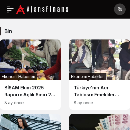
Bin
Haberleri
Bin
Ekonomi Haberleri
Ekonomi Haberleri
BİSAM Ekim 2025
Türkiye’nin Acı
Raporu: Açlık Sınırı 27
Tablosu: Emekliler
Bin TL’ye Dayandı,
İŞKUR Kapısında İş
8 ay önce
8 ay önce
Yoksulluk 93 Bin TL’yi
Arıyor
Aştı