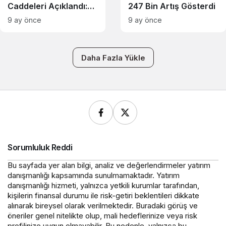
Caddeleri Açıklandı:
247 Bin Artış Gösterdi
Türkiye’den İstiklal
9 ay önce
9 ay önce
Caddesi Listede
Daha Fazla Yükle
Sorumluluk Reddi
Bu sayfada yer alan bilgi, analiz ve değerlendirmeler yatırım
danışmanlığı kapsamında sunulmamaktadır. Yatırım
danışmanlığı hizmeti, yalnızca yetkili kurumlar tarafından,
kişilerin finansal durumu ile risk-getiri beklentileri dikkate
alınarak bireysel olarak verilmektedir. Buradaki görüş ve
öneriler genel nitelikte olup, mali hedeflerinize veya risk
profilinize uygun olmayabilir. Bu nedenle, yalnızca bu