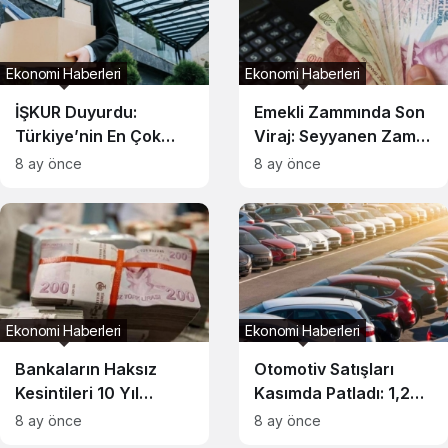
Ekonomi Haberleri
Ekonomi Haberleri
İŞKUR Duyurdu:
Emekli Zammında Son
Türkiye’nin En Çok
Viraj: Seyyanen Zam
Aranan 10 Mesleği
Masada
8 ay önce
8 ay önce
Belli Oldu
Ekonomi Haberleri
Ekonomi Haberleri
Bankaların Haksız
Otomotiv Satışları
Kesintileri 10 Yıl
Kasımda Patladı: 1,2
Geriye Dönük
Milyona Koşuyor
8 ay önce
8 ay önce
Alınabiliyor