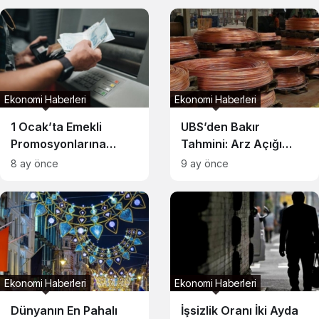
Ekonomi Haberleri
Ekonomi Haberleri
1 Ocak’ta Emekli
UBS’den Bakır
Promosyonlarına
Tahmini: Arz Açığı
Rekor Zam Beklentisi
Fiyatları Uçuracak
8 ay önce
9 ay önce
Ekonomi Haberleri
Ekonomi Haberleri
Dünyanın En Pahalı
İşsizlik Oranı İki Ayda