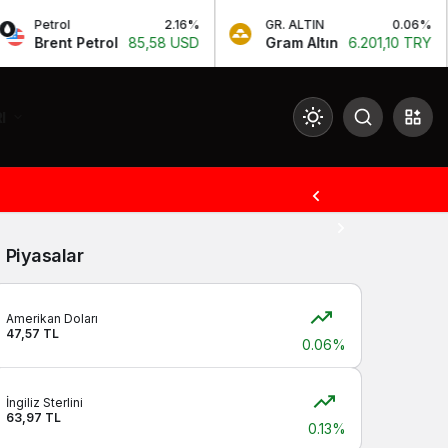
Petrol
2.16%
GR. ALTIN
0.06%
Brent Petrol
85,58 USD
Gram Altın
6.201,10 TRY
I
Mod
değiştir
Piyasalar
Gündüz Modu
Gündüz modunu seçin.
Amerikan Doları
47,57 TL
0.06%
Gece Modu
Gece modunu seçin.
İngiliz Sterlini
63,97 TL
0.13%
Sistem Modu