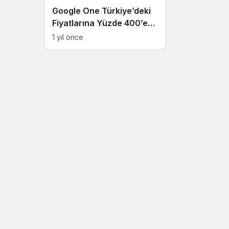
Google One Türkiye’deki
Fiyatlarına Yüzde 400’e
Varan Zam Yaptı
1 yıl önce