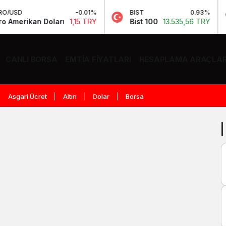
USD
-0.01%
BIST
0.93%
merikan Doları
1,15 TRY
Bist 100
13.535,56 TRY
CANLI BORSA
EMTIA FIYATLARI
HESAPLAMA ARAÇLAR
Asgari Ücret
Altın
Dolar
Borsa