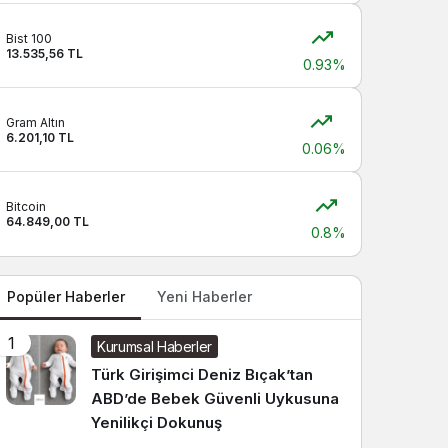
Sistem modunu seçin.
Bist 100
13.535,56 TL
0.93%
Gram Altın
6.201,10 TL
0.06%
Bitcoin
64.849,00 TL
0.8%
Popüler Haberler
Yeni Haberler
1
Kurumsal Haberler
Türk Girişimci Deniz Bıçak’tan
ABD’de Bebek Güvenli Uykusuna
Yenilikçi Dokunuş