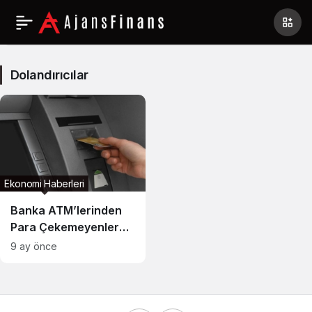
Dolandırıcılar
Haberleri
Dolandırıcılar
Ekonomi Haberleri
Banka ATM’lerinden
Para Çekemeyenler
Dikkat! Sebebi Ortaya
9 ay önce
Çıktı