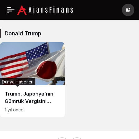
Donald
Trump
Donald Trump
Haberleri
Dünya Haberleri
Trump, Japonya’nın
Gümrük Vergisini
Yüzde 15 Olarak
1 yıl önce
Duyurdu