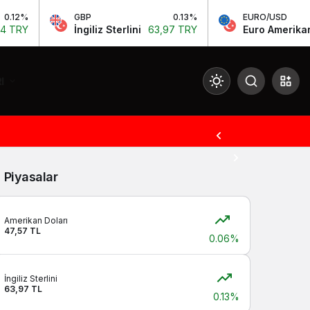
2%
GBP
0.13%
EURO/USD
Y
İngiliz Sterlini
63,97 TRY
Euro Amerikan Dol
I
Mod
değiştir
Piyasalar
Gündüz Modu
Gündüz modunu seçin.
Amerikan Doları
47,57 TL
0.06%
Gece Modu
Gece modunu seçin.
İngiliz Sterlini
63,97 TL
0.13%
Sistem Modu