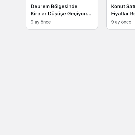
Deprem Bölgesinde
Konut Satı
Kiralar Düşüşe Geçiyor:
Fiyatlar R
Yılbaşına Kadar Fiyatlar
Geriliyor
9 ay önce
9 ay önce
Hedeflenen Seviyeye
Gerileyebilir