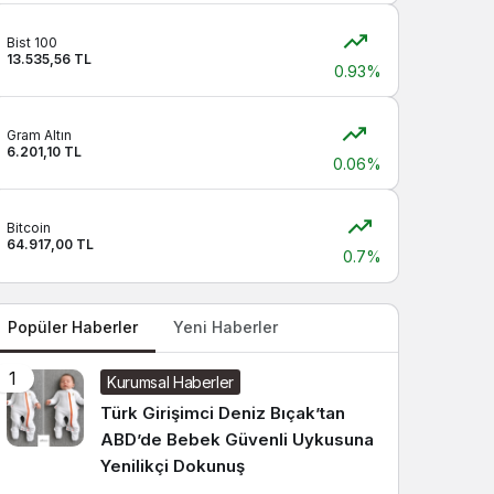
Sistem modunu seçin.
Bist 100
13.535,56 TL
0.93%
Gram Altın
6.201,10 TL
0.06%
Bitcoin
64.917,00 TL
0.7%
Popüler Haberler
Yeni Haberler
1
Kurumsal Haberler
Türk Girişimci Deniz Bıçak’tan
ABD’de Bebek Güvenli Uykusuna
Yenilikçi Dokunuş