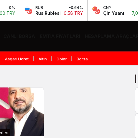
0%
RUB
-0.64%
CNY
0.1
RY
Rus Rublesi
0,58 TRY
Çin Yuanı
7,04 TR
CANLI BORSA
EMTIA FIYATLARI
HESAPLAMA ARAÇLAR
Asgari Ücret
Altın
Dolar
Borsa
leri