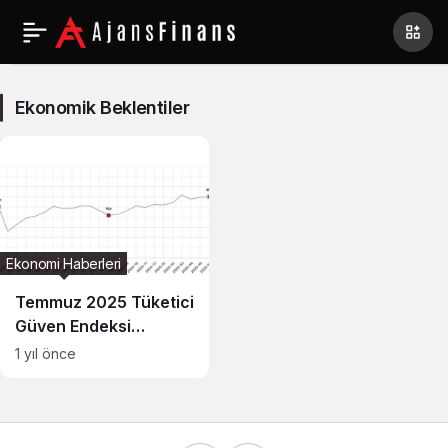
Ekonomik
Beklentiler
Ekonomik Beklentiler
Haberleri
Ekonomi Haberleri
Temmuz 2025 Tüketici
Güven Endeksi
Sonuçları ve Analizi
1 yıl önce