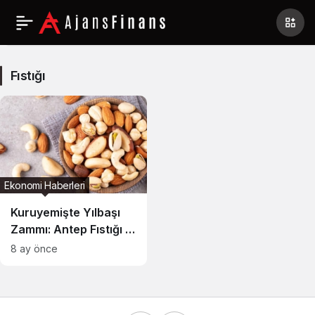
Fıstığı
Haberleri
Fıstığı
Ekonomi Haberleri
Kuruyemişte Yılbaşı
Zammı: Antep Fıstığı 4
Bin Liraya Koşuyor
8 ay önce