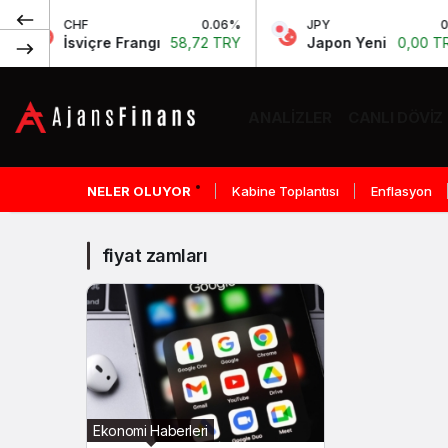
CHF
0.06%
JPY
0%
İsviçre Frangı
58,72 TRY
Japon Yeni
0,00 TRY
ANALIZLER
CANLI DÖVIZ
fiyat
zamları
NELER OLUYOR
Kabine Toplantısı
Enflasyon
Haberleri
fiyat zamları
Ekonomi Haberleri