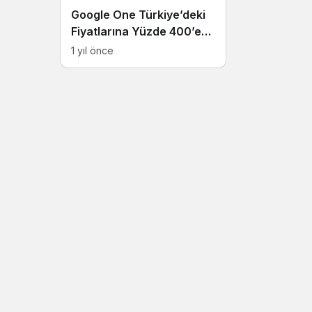
Google One Türkiye’deki
Fiyatlarına Yüzde 400’e
Varan Zam Yaptı
1 yıl önce