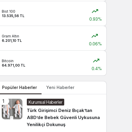
Sistem modunu seçin.
Bist 100
13.535,56 TL
0.93%
Gram Altın
6.201,10 TL
0.06%
Bitcoin
64.971,00 TL
0.4%
Popüler Haberler
Yeni Haberler
1
Kurumsal Haberler
Türk Girişimci Deniz Bıçak’tan
ABD’de Bebek Güvenli Uykusuna
Yenilikçi Dokunuş