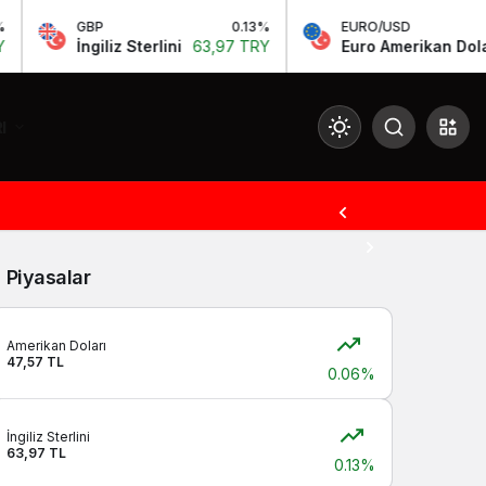
GBP
0.13%
EURO/USD
İngiliz Sterlini
63,97 TRY
Euro Amerikan Doları
I
Mod
değiştir
Piyasalar
Gündüz Modu
Gündüz modunu seçin.
Amerikan Doları
47,57 TL
0.06%
Gece Modu
Gece modunu seçin.
İngiliz Sterlini
63,97 TL
0.13%
Sistem Modu