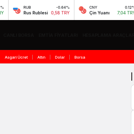
RUB
-0.64%
CNY
0.12%
Rus Rublesi
0,58 TRY
Çin Yuanı
7,04 TRY
CANLI BORSA
EMTIA FIYATLARI
HESAPLAMA ARAÇLAR
Asgari Ücret
Altın
Dolar
Borsa