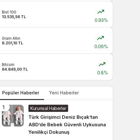
Sistem modunu seçin.
Bist 100
13.535,56 TL
0.93%
Gram Altın
6.201,10 TL
0.06%
Bitcoin
64.849,00 TL
0.8%
Popüler Haberler
Yeni Haberler
1
Kurumsal Haberler
Türk Girişimci Deniz Bıçak’tan
ABD’de Bebek Güvenli Uykusuna
Yenilikçi Dokunuş