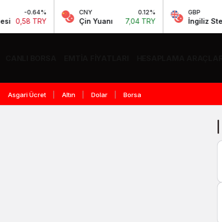
-0.64%
CNY
0.12%
GBP
0,58 TRY
Çin Yuanı
7,04 TRY
İngiliz Sterlini
CANLI BORSA
EMTIA FIYATLARI
HESAPLAMA ARAÇLAR
Asgari Ücret
Altın
Dolar
Borsa