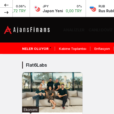
0.06%
JPY
0%
RUB
58,72 TRY
Japon Yeni
0,00 TRY
Rus Rublesi
ANALIZLER
CANLI DÖVIZ
Flat6Labs
Haberleri
NELER OLUYOR
Kabine Toplantısı
Enflasyon
Flat6Labs
Ekonomi