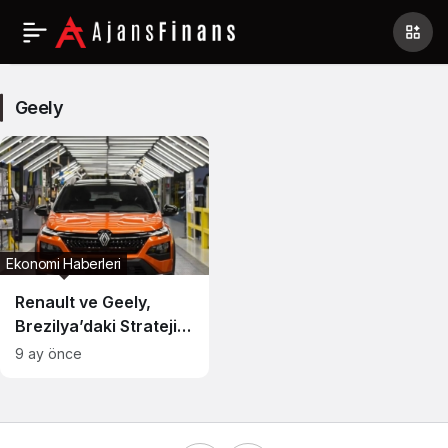
Geely
Haberleri
Geely
Ekonomi Haberleri
Renault ve Geely,
Brezilya’daki Stratejik
Ortaklığını Güçlendirdi
9 ay önce