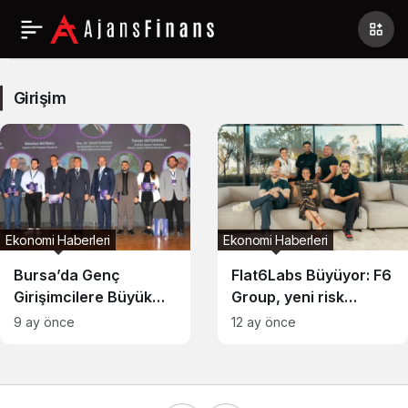
Girişim
Haberleri
Girişim
Ekonomi Haberleri
Ekonomi Haberleri
Bursa’da Genç
Flat6Labs Büyüyor: F6
Girişimcilere Büyük
Group, yeni risk
Destek
sermayesi kolu F6
9 ay önce
12 ay önce
Ventures’ı hayata
geçiriyor