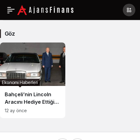
Göz
Haberleri
Göz
Ekonomi Haberleri
Bahçeli’nin Lincoln
Aracını Hediye Ettiği
MHP’li İsim, Şirketi İçin
12 ay önce
Konkordato Talep Etti