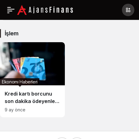
İşlem
Haberleri
İşlem
Ekonomi Haberleri
Kredi kartı borcunu
son dakika ödeyenler
yandı
9 ay önce