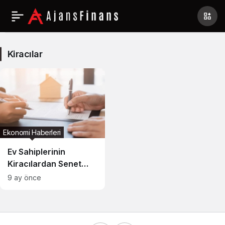
Kiracılar
Haberleri
Kiracılar
Ekonomi Haberleri
Ev Sahiplerinin
Kiracılardan Senet
Talep Etmesi Yasal mı?
9 ay önce
İşte Uzmanlardan
Açıklamalar