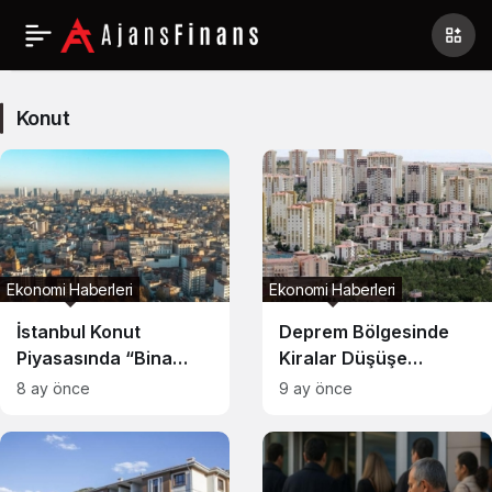
Konut
Haberleri
Konut
Ekonomi Haberleri
Ekonomi Haberleri
İstanbul Konut
Deprem Bölgesinde
Piyasasında “Bina
Kiralar Düşüşe
Yaşı” Uçurumu: Aynı
Geçiyor: Yılbaşına
8 ay önce
9 ay önce
Sokakta 2 Kat Fiyat
Kadar Fiyatlar
Farkı!
Hedeflenen Seviyeye
Gerileyebilir