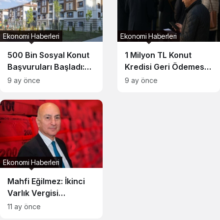
Ekonomi Haberleri
Ekonomi Haberleri
500 Bin Sosyal Konut
1 Milyon TL Konut
Başvuruları Başladı:
Kredisi Geri Ödemesi
İşte Şartlar
Güncellendi
9 ay önce
9 ay önce
Ekonomi Haberleri
Mahfi Eğilmez: İkinci
Varlık Vergisi
Felaketine
11 ay önce
Yaklaşıyoruz