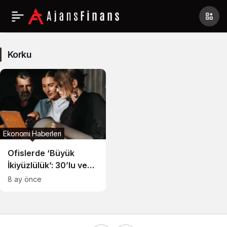
Korku
Haberleri
Korku
Ekonomi Haberleri
Ofislerde ‘Büyük
İkiyüzlülük’: 30’lu ve
40’lı Yaşlar
8 ay önce
Tükenmişlik
Kıskacında