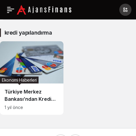
kredi
yapılandırma
kredi yapılandırma
Haberleri
Ekonomi Haberleri
Türkiye Merkez
Bankası’ndan Kredi
Borçları Yapılandırma
1 yıl önce
Rehberi