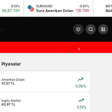
0.13%
EURO/USD
-0.01%
BIST
,97 TRY
Euro Amerikan Doları
1,15 TRY
Bist 100
I
Mod
değiştir
Piyasalar
Gündüz Modu
Gündüz modunu seçin.
Amerikan Doları
47,57 TL
0.06%
Gece Modu
Gece modunu seçin.
İngiliz Sterlini
63,97 TL
0.13%
Sistem Modu