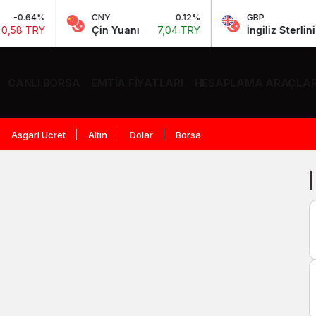
0.64%
CNY
0.12%
GBP
8 TRY
Çin Yuanı
7,04 TRY
İngiliz Sterlini
63
CANLI BORSA
EMTIA FIYATLARI
HESAPLAMA ARAÇLAR
Asgari Ücret
Altın
Dolar
Borsa