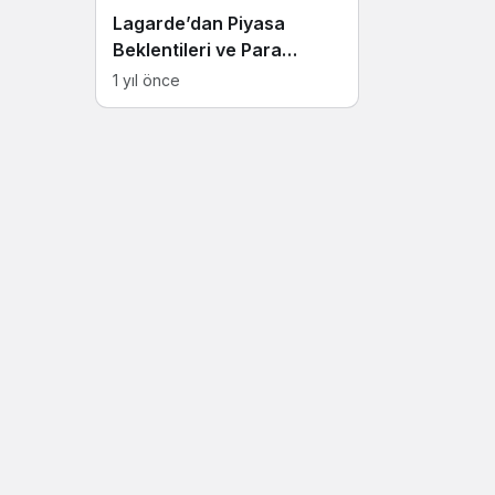
Lagarde’dan Piyasa
Beklentileri ve Para
Politikası Açıklamaları
1 yıl önce