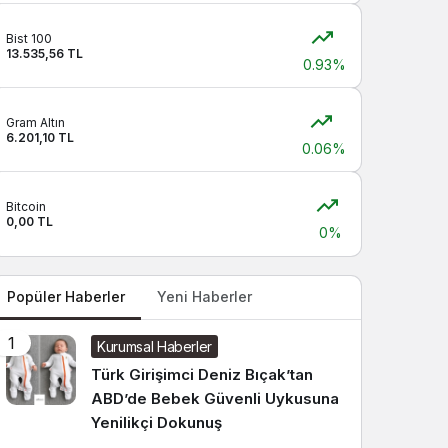
Sistem modunu seçin.
Bist 100
13.535,56 TL
0.93%
Gram Altın
6.201,10 TL
0.06%
Bitcoin
0,00 TL
0%
Popüler Haberler
Yeni Haberler
1
Kurumsal Haberler
Türk Girişimci Deniz Bıçak’tan
ABD’de Bebek Güvenli Uykusuna
Yenilikçi Dokunuş