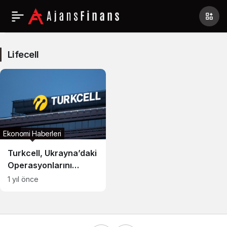
Lifecell
Haberleri
Lifecell
Ekonomi Haberleri
Turkcell, Ukrayna’daki
Operasyonlarını
Satışla Sonlandırdı
1 yıl önce