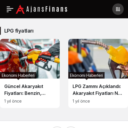
LPG
fiyatları
LPG fiyatları
Haberleri
Ekonomi Haberleri
Ekonomi Haberleri
Güncel Akaryakıt
LPG Zammı Açıklandı:
Fiyatları: Benzin,
Akaryakıt Fiyatları Ne
Motorin ve LPG’de Son
Kadar?
1 yıl önce
1 yıl önce
Durum!