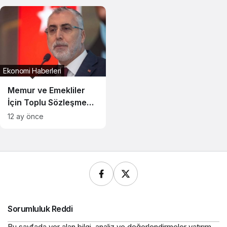
Zamları
Ekonomi Haberleri
Memur ve Emekliler
İçin Toplu Sözleşme
Süreci Başladı
12 ay önce
Sorumluluk Reddi
Bu sayfada yer alan bilgi, analiz ve değerlendirmeler yatırım