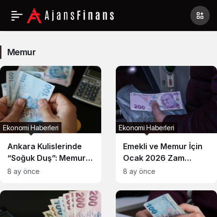
Memur
Haberleri
Memur
Ekonomi Haberleri
Ekonomi Haberleri
Ankara Kulislerinde
Emekli ve Memur İçin
“Soğuk Duş”: Memur
Ocak 2026 Zam
ve Emekli İçin Ek Zam
Tablosu Netleşti:
8 ay önce
8 ay önce
Kapıları Kapalı
Refah Payı Yok,
Sadece Enflasyon
Farkı