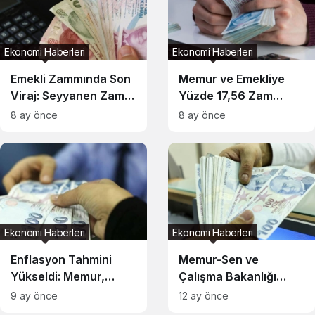
Ekonomi Haberleri
Ekonomi Haberleri
Emekli Zammında Son
Memur ve Emekliye
Viraj: Seyyanen Zam
Yüzde 17,56 Zam
Masada
Göründü
8 ay önce
8 ay önce
Ekonomi Haberleri
Ekonomi Haberleri
Enflasyon Tahmini
Memur-Sen ve
Yükseldi: Memur,
Çalışma Bakanlığı
Emekli ve Sosyal
Toplu İş Sözleşmesi
9 ay önce
12 ay önce
Yardımlara Ocak 2026
Görüşmeleri