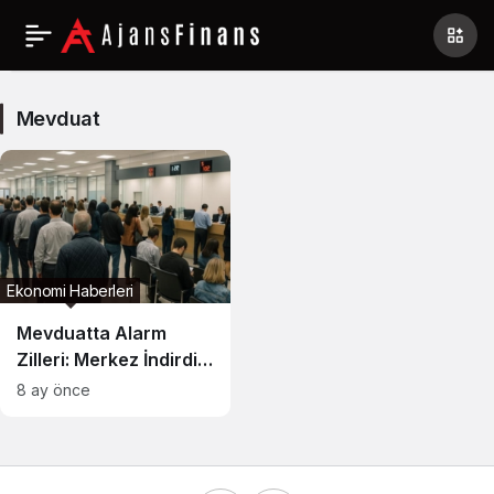
Mevduat
Haberleri
Mevduat
Ekonomi Haberleri
Mevduatta Alarm
Zilleri: Merkez İndirdi,
Bankalar Faizleri Geri
8 ay önce
Çekti