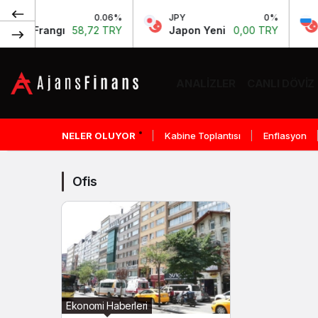
0.06%
JPY
0%
RU
re Frangı
58,72 TRY
Japon Yeni
0,00 TRY
Ru
ANALIZLER
CANLI DÖVIZ
Ofis
Haberleri
NELER OLUYOR
Kabine Toplantısı
Enflasyon
Ofis
Ekonomi Haberleri