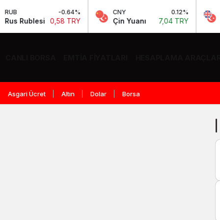
B
-0.64%
CNY
0.12%
GBP
s Rublesi
0,58 TRY
Çin Yuanı
7,04 TRY
İngi
CANLI BORSA
EMTIA FIYATLARI
HESAPLAMA ARAÇLAR
Asgari Ücret
Altın
Dolar
Borsa