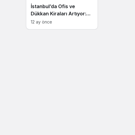
İstanbul’da Ofis ve
Dükkan Kiraları Artıyor:
Bir Dükkanın Kirası
12 ay önce
Metrekarede 250 Dolara
Dayandı