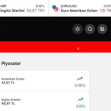
0.13%
EURO/USD
-0.01%
liz Sterlini
63,97 TRY
Euro Amerikan Doları
1,15 TRY
I
Mod
değiştir
Piyasalar
Gündüz Modu
Gündüz modunu seçin.
Amerikan Doları
47,57 TL
0.06%
Gece Modu
Gece modunu seçin.
İngiliz Sterlini
63,97 TL
0.13%
Sistem Modu