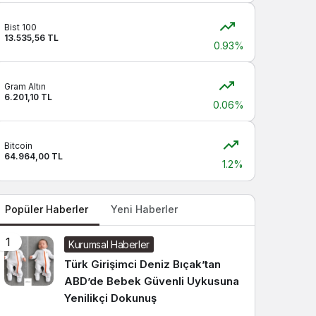
Sistem modunu seçin.
Bist 100
13.535,56 TL
0.93%
Gram Altın
6.201,10 TL
0.06%
Bitcoin
64.964,00 TL
1.2%
Popüler Haberler
Yeni Haberler
1
Kurumsal Haberler
Türk Girişimci Deniz Bıçak’tan
ABD’de Bebek Güvenli Uykusuna
Yenilikçi Dokunuş