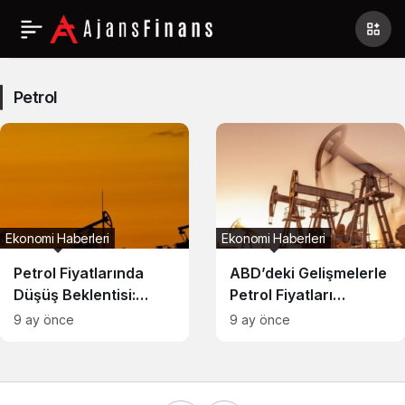
Petrol
Haberleri
Petrol
Ekonomi Haberleri
Ekonomi Haberleri
Petrol Fiyatlarında
ABD’deki Gelişmelerle
Düşüş Beklentisi:
Petrol Fiyatları
2026’ya Kadar Denge
Yükseldi
9 ay önce
9 ay önce
Alt Üst Olacak