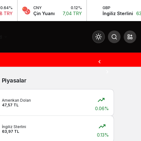
4%
CNY
0.12%
GBP
0
RY
Çin Yuanı
7,04 TRY
İngiliz Sterlini
63,97
I
Mod
değiştir
Piyasalar
Gündüz Modu
Gündüz modunu seçin.
Amerikan Doları
47,57 TL
0.06%
Gece Modu
Gece modunu seçin.
İngiliz Sterlini
63,97 TL
0.13%
Sistem Modu