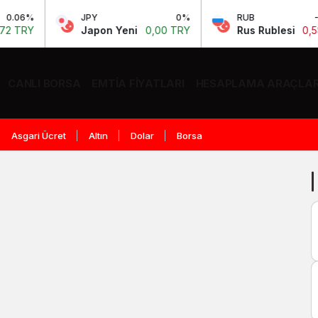
06%
JPY
0%
RUB
-0.6
TRY
Japon Yeni
0,00 TRY
Rus Rublesi
0,58 T
CANLI BORSA
EMTIA FIYATLARI
HESAPLAMA ARAÇLAR
Asgari Ücret
Altın
Dolar
Borsa