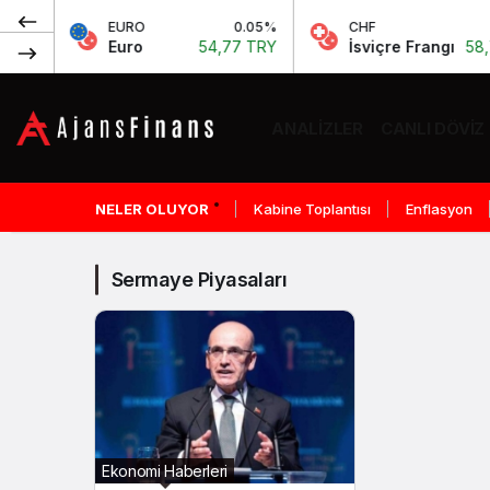
%
EURO
0.05%
CHF
0.
Y
Euro
54,77 TRY
İsviçre Frangı
58,72 
ANALIZLER
CANLI DÖVIZ
Sermaye
Piyasaları
NELER OLUYOR
Kabine Toplantısı
Enflasyon
Haberleri
Sermaye Piyasaları
Ekonomi Haberleri