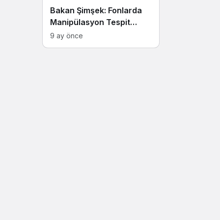
Bakan Şimşek: Fonlarda
Manipülasyon Tespit
Edildi
9 ay önce