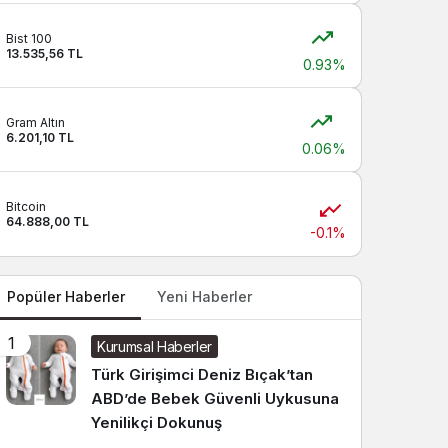
Sistem modunu seçin.
Bist 100
13.535,56 TL
0.93%
Gram Altın
6.201,10 TL
0.06%
Bitcoin
64.888,00 TL
-0.1%
Popüler Haberler
Yeni Haberler
1
Kurumsal Haberler
Türk Girişimci Deniz Bıçak’tan
ABD’de Bebek Güvenli Uykusuna
Yenilikçi Dokunuş