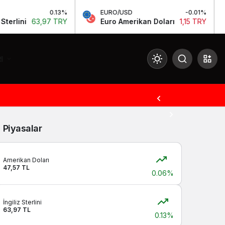
0.13%
EURO/USD
-0.01%
lini
63,97 TRY
Euro Amerikan Doları
1,15 TRY
I
Mod
değiştir
Piyasalar
Gündüz Modu
Gündüz modunu seçin.
Amerikan Doları
47,57 TL
0.06%
Gece Modu
Gece modunu seçin.
İngiliz Sterlini
63,97 TL
0.13%
Sistem Modu