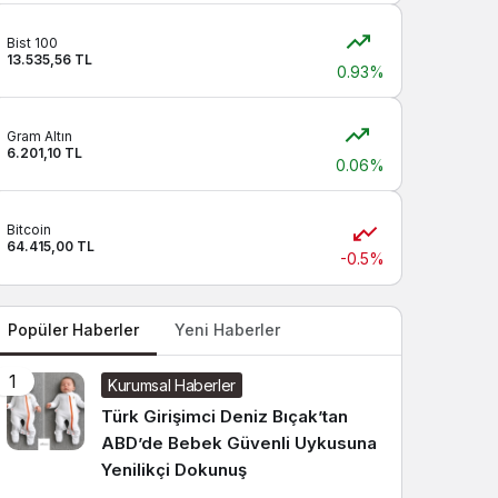
Sistem modunu seçin.
Bist 100
13.535,56 TL
0.93%
Gram Altın
6.201,10 TL
0.06%
Bitcoin
64.415,00 TL
-0.5%
Popüler Haberler
Yeni Haberler
1
Kurumsal Haberler
Türk Girişimci Deniz Bıçak’tan
ABD’de Bebek Güvenli Uykusuna
Yenilikçi Dokunuş