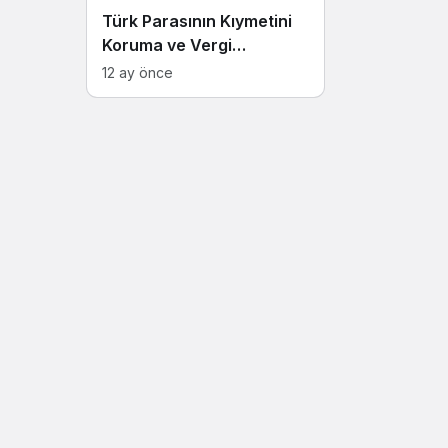
Türk Parasının Kıymetini
Koruma ve Vergi
Düzenlemeleri Hakkında
12 ay önce
Kanun Teklifi Üzerine
Yapılan Görüşmeler