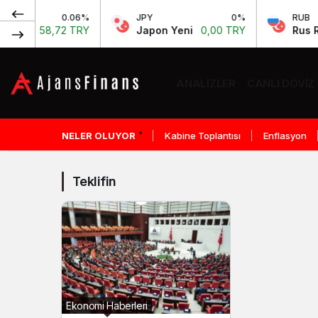
0.06%
JPY
0%
RUB
gı
58,72 TRY
Japon Yeni
0,00 TRY
Rus Ruble
ANALIZLER
CANLI DÖVIZ
Teklifin
Haberleri
NELER OLUYOR
Kabine Toplantısı
Enflasyon
Teklifin
Ekonomi Haberleri