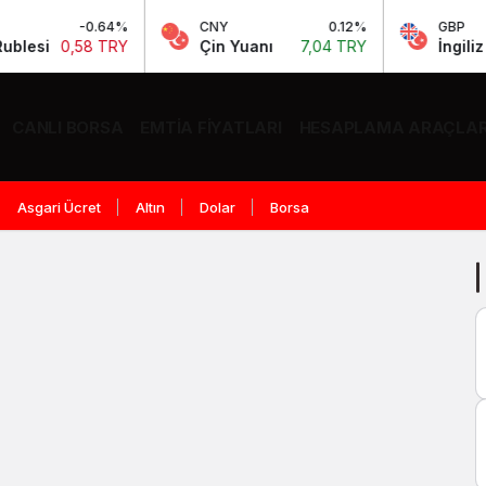
-0.64%
CNY
0.12%
GBP
si
0,58 TRY
Çin Yuanı
7,04 TRY
İngiliz Ster
CANLI BORSA
EMTIA FIYATLARI
HESAPLAMA ARAÇLAR
Asgari Ücret
Altın
Dolar
Borsa