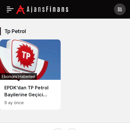
Tp
Petrol
Tp Petrol
Haberleri
Ekonomi Haberleri
EPDK’dan TP Petrol
Bayilerine Geçici
Temin Kolaylığı
9 ay önce