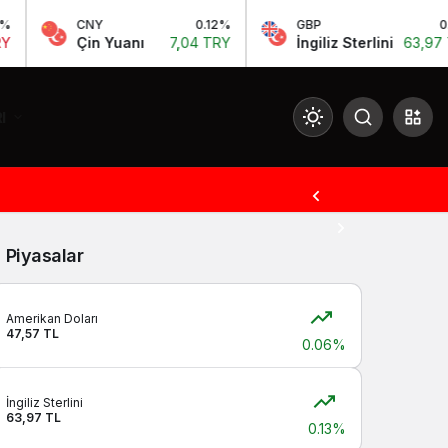
CNY
0.12%
GBP
0.13%
Çin Yuanı
7,04 TRY
İngiliz Sterlini
63,97 TRY
I
Mod
değiştir
Piyasalar
Gündüz Modu
Gündüz modunu seçin.
Amerikan Doları
47,57 TL
0.06%
Gece Modu
Gece modunu seçin.
İngiliz Sterlini
63,97 TL
0.13%
Sistem Modu