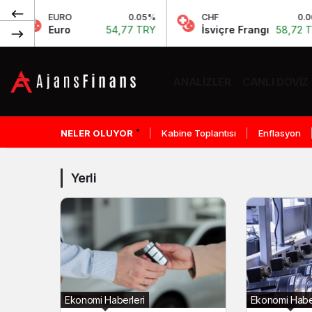
EURO
0.05%
CHF
0.06%
Euro
54,77 TRY
İsviçre Frangı
58,72 TRY
ANALIZLER
CANLI DÖVIZ
Yerli
Haberleri
NELER OLUYOR
Kabine Toplantısı
Enflasyon
Yerli
Ekonomi Haberleri
Ekonomi Haber