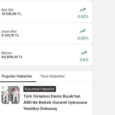
Sistem modunu seçin.
Bist 100
13.535,56 TL
0.93%
Gram Altın
6.201,10 TL
0.06%
Bitcoin
64.809,00 TL
0.8%
Popüler Haberler
Yeni Haberler
1
Kurumsal Haberler
Türk Girişimci Deniz Bıçak’tan
ABD’de Bebek Güvenli Uykusuna
Yenilikçi Dokunuş