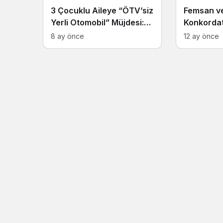
3 Çocuklu Aileye “ÖTV’siz
Femsan ve
Yerli Otomobil” Müjdesi:
Konkorda
Hurda Teşviki Geri
Başvurus
8 ay önce
12 ay önce
Dönüyor