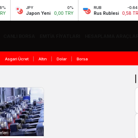
JPY
0%
RUB
-0.64%
Japon Yeni
0,00 TRY
Rus Rublesi
0,58 TRY
CANLI BORSA
EMTIA FIYATLARI
HESAPLAMA ARAÇLAR
Asgari Ücret
Altın
Dolar
Borsa
leri