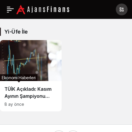
Yi-
Üfe
Yi-Üfe İle
İle
Haberleri
Ekonomi Haberleri
TÜİK Açıkladı: Kasım
Ayının Şampiyonu
Mevduat Faizi
8 ay önce