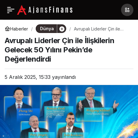
Dünya
Haberler
Avrupalı Liderler Çin ile
İlişkilerin Gelecek 50 Yılını
Avrupalı Liderler Çin ile İlişkilerin
Pekin’de Değerlendirdi
Gelecek 50 Yılını Pekin’de
Değerlendirdi
5 Aralık 2025, 15:33
yayınlandı