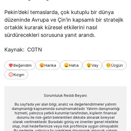
Pekin’deki temaslarda, çok kutuplu bir dünya
düzeninde Avrupa ve Çin’in kapsamlı bir stratejik
ortaklık kurarak küresel etkilerini nasıl
sürdürecekleri sorusuna yanıt arandı.
Kaynak: CGTN
Beğendim
Harika
Haha
Vay
Üzgün
Kızgın
Sorumluluk Reddi Beyanı:
Bu sayfada yer alan bilgi, analiz ve değerlendirmeler yatırım
danışmanlığı kapsamında sunulmamaktadır. Yatırım danışmanlığı
hizmeti, yalnızca yetkili kurumlar tarafından, kişilerin finansal
durumu ile risk-getiri beklentileri dikkate alınarak bireysel
olarak verilmektedir. Buradaki görüş ve öneriler genel nitelikte
olup, mali hedeflerinize veya risk profilinize uygun olmayabilir.
Bu nedenle, yalnızca bu içeriklere dayanarak alınacak yatırım