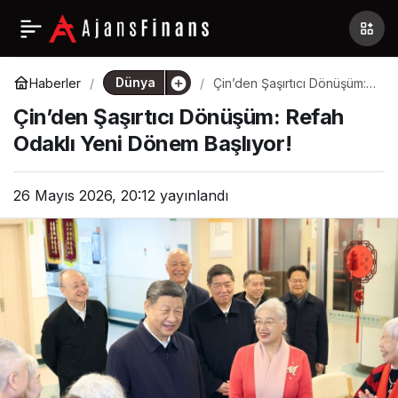
Dünya
Haberler
Çin’den Şaşırtıcı Dönüşüm:
Refah Odaklı Yeni Dönem
Çin’den Şaşırtıcı Dönüşüm: Refah
Başlıyor!
Odaklı Yeni Dönem Başlıyor!
26 Mayıs 2026, 20:12
yayınlandı