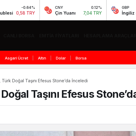
%
CNY
0.12%
GBP
0
Y
Çin Yuanı
7,04 TRY
İngiliz Sterlini
63,97 
CANLI BORSA
EMTIA FIYATLARI
HESAPLAMA ARAÇLAR
Asgari Ücret
Altın
Dolar
Borsa
r, Türk Doğal Taşını Efesus Stone’da İnceledi
 Doğal Taşını Efesus Stone’da