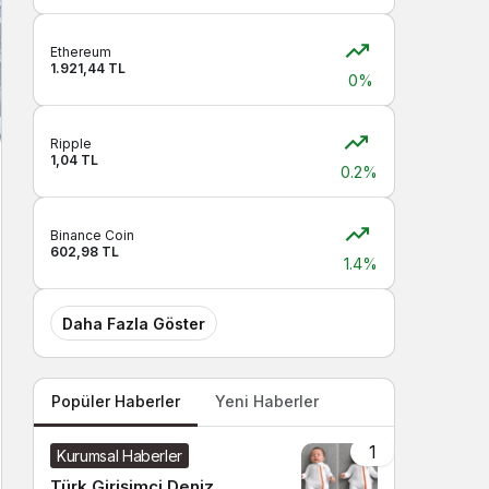
Ethereum
1.921,44 TL
0%
Ripple
1,04 TL
0.2%
Binance Coin
602,98 TL
1.4%
Daha Fazla Göster
Popüler Haberler
Yeni Haberler
1
Kurumsal Haberler
Türk Girişimci Deniz