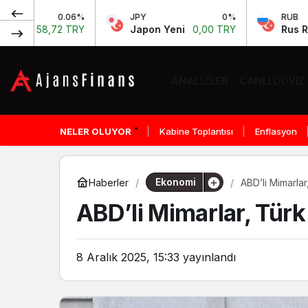
6%
JPY
0%
RUB
-0.64
RY
Japon Yeni
0,00 TRY
Rus Rublesi
0,58 TR
ANALIZLER
CANLI DÖVIZ
NELER OLUYOR
Kabine Toplantısı
Enflasyon
Ekonomi
Haberler
ABD’li Mimarla
ABD’li Mimarlar, Türk
8 Aralık 2025, 15:33
yayınlandı