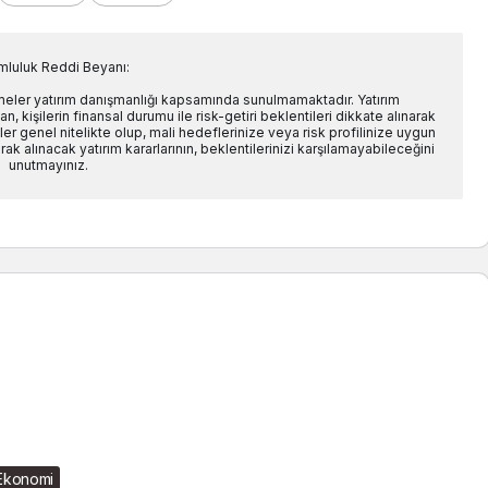
mluluk Reddi Beyanı:
rmeler yatırım danışmanlığı kapsamında sunulmamaktadır. Yatırım
n, kişilerin finansal durumu ile risk-getiri beklentileri dikkate alınarak
er genel nitelikte olup, mali hedeflerinize veya risk profilinize uygun
ak alınacak yatırım kararlarının, beklentilerinizi karşılamayabileceğini
unutmayınız.
Ekonomi