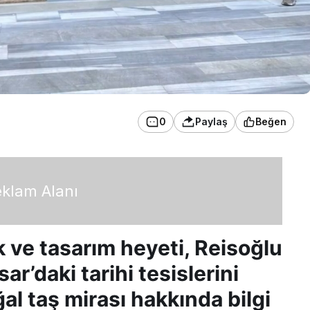
0
Paylaş
Beğen
klam Alanı
 ve tasarım heyeti, Reisoğlu
r’daki tarihi tesislerini
al taş mirası hakkında bilgi