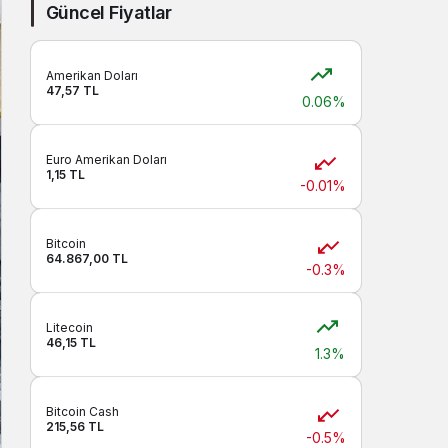
Sistem modunu seçin.
Güncel Fiyatlar
Amerikan Doları
47,57 TL
0.06%
Euro Amerikan Doları
1,15 TL
-0.01%
Bitcoin
64.867,00 TL
-0.3%
Litecoin
46,15 TL
1.3%
Bitcoin Cash
215,56 TL
-0.5%