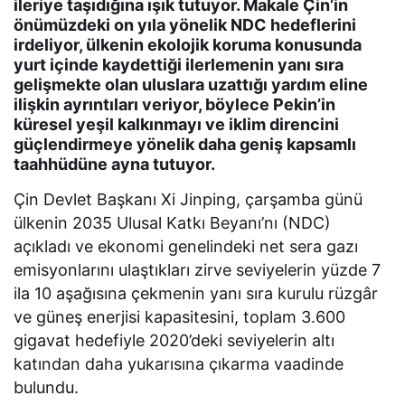
ileriye taşıdığına ışık tutuyor. Makale Çin’in
önümüzdeki on yıla yönelik NDC hedeflerini
irdeliyor, ülkenin ekolojik koruma konusunda
yurt içinde kaydettiği ilerlemenin yanı sıra
gelişmekte olan uluslara uzattığı yardım eline
ilişkin ayrıntıları veriyor, böylece Pekin’in
küresel yeşil kalkınmayı ve iklim direncini
güçlendirmeye yönelik daha geniş kapsamlı
taahhüdüne ayna tutuyor.
Çin Devlet Başkanı Xi Jinping, çarşamba günü
ülkenin 2035 Ulusal Katkı Beyanı’nı (NDC)
açıkladı ve ekonomi genelindeki net sera gazı
emisyonlarını ulaştıkları zirve seviyelerin yüzde 7
ila 10 aşağısına çekmenin yanı sıra kurulu rüzgâr
ve güneş enerjisi kapasitesini, toplam 3.600
gigavat hedefiyle 2020’deki seviyelerin altı
katından daha yukarısına çıkarma vaadinde
bulundu.