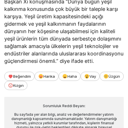
Başkan Xi konuşmasında “Dünya bugün yeşil
kalkınma konusunda çok büyük bir taleple karşı
karşıya. Yeşil üretim kapasitesindeki açığı
gidermek ve yeşil kalkınmanın faydalarının
dünyanın her köşesine ulaşabilmesi için kaliteli
yeşil ürünlerin tüm dünyada serbestçe dolaşımını
sağlamak amacıyla ülkelerin yeşil teknolojiler ve
endüstriler alanlarında uluslararası koordinasyonu
güçlendirmesi önemli.” diye ifade etti.
Beğendim
Harika
Haha
Vay
Üzgün
Kızgın
Sorumluluk Reddi Beyanı:
Bu sayfada yer alan bilgi, analiz ve değerlendirmeler yatırım
danışmanlığı kapsamında sunulmamaktadır. Yatırım danışmanlığı
hizmeti, yalnızca yetkili kurumlar tarafından, kişilerin finansal
durumu ile risk-getiri beklentileri dikkate alınarak bireysel