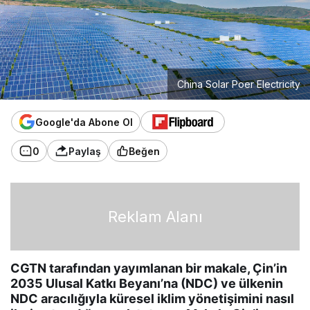
China Solar Poer Electricity
Google'da Abone Ol
0
Paylaş
Beğen
Reklam Alanı
CGTN tarafından yayımlanan bir makale, Çin’in
2035 Ulusal Katkı Beyanı’na (NDC) ve ülkenin
NDC aracılığıyla küresel iklim yönetişimini nasıl