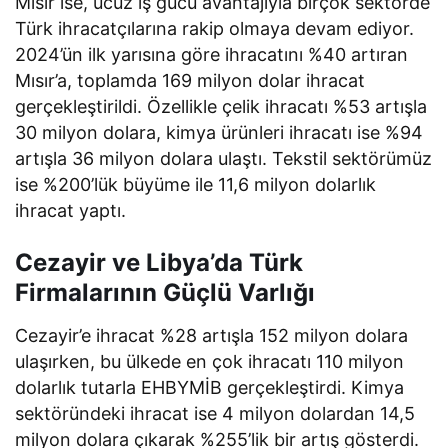
Mısır ise, ucuz iş gücü avantajıyla birçok sektörde
Türk ihracatçılarına rakip olmaya devam ediyor.
2024’ün ilk yarısına göre ihracatını %40 artıran
Mısır’a, toplamda 169 milyon dolar ihracat
gerçekleştirildi. Özellikle çelik ihracatı %53 artışla
30 milyon dolara, kimya ürünleri ihracatı ise %94
artışla 36 milyon dolara ulaştı. Tekstil sektörümüz
ise %200’lük büyüme ile 11,6 milyon dolarlık
ihracat yaptı.
Cezayir ve Libya’da Türk
Firmalarının Güçlü Varlığı
Cezayir’e ihracat %28 artışla 152 milyon dolara
ulaşırken, bu ülkede en çok ihracatı 110 milyon
dolarlık tutarla EHBYMİB gerçekleştirdi. Kimya
sektöründeki ihracat ise 4 milyon dolardan 14,5
milyon dolara çıkarak %255’lik bir artış gösterdi.