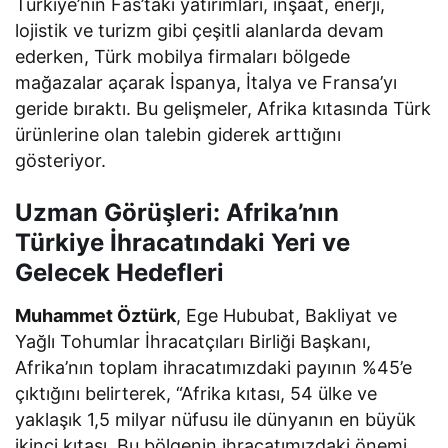
Türkiye’nin Fas’taki yatırımları, inşaat, enerji,
lojistik ve turizm gibi çeşitli alanlarda devam
ederken, Türk mobilya firmaları bölgede
mağazalar açarak İspanya, İtalya ve Fransa’yı
geride bıraktı. Bu gelişmeler, Afrika kıtasında Türk
ürünlerine olan talebin giderek arttığını
gösteriyor.
Uzman Görüşleri: Afrika’nın
Türkiye İhracatındaki Yeri ve
Gelecek Hedefleri
Muhammet Öztürk
, Ege Hububat, Bakliyat ve
Yağlı Tohumlar İhracatçıları Birliği Başkanı,
Afrika’nın toplam ihracatımızdaki payının %45’e
çıktığını belirterek, “Afrika kıtası, 54 ülke ve
yaklaşık 1,5 milyar nüfusu ile dünyanın en büyük
ikinci kıtası. Bu bölgenin ihracatımızdaki önemi