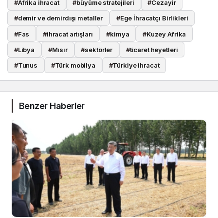
#
Afrika ihracat
#
büyüme stratejileri
#
Cezayir
#
demir ve demirdışı metaller
#
Ege İhracatçı Birlikleri
#
Fas
#
ihracat artışları
#
kimya
#
Kuzey Afrika
#
Libya
#
Mısır
#
sektörler
#
ticaret heyetleri
#
Tunus
#
Türk mobilya
#
Türkiye ihracat
Benzer Haberler