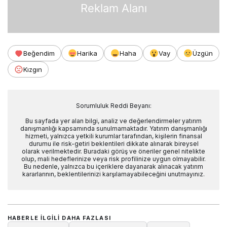
Reklam Alanı
Beğendim
Harika
Haha
Vay
Üzgün
Kızgın
Sorumluluk Reddi Beyanı:
Bu sayfada yer alan bilgi, analiz ve değerlendirmeler yatırım
danışmanlığı kapsamında sunulmamaktadır. Yatırım danışmanlığı
hizmeti, yalnızca yetkili kurumlar tarafından, kişilerin finansal
durumu ile risk-getiri beklentileri dikkate alınarak bireysel
olarak verilmektedir. Buradaki görüş ve öneriler genel nitelikte
olup, mali hedeflerinize veya risk profilinize uygun olmayabilir.
Bu nedenle, yalnızca bu içeriklere dayanarak alınacak yatırım
kararlarının, beklentilerinizi karşılamayabileceğini unutmayınız.
HABERLE ILGILI DAHA FAZLASI