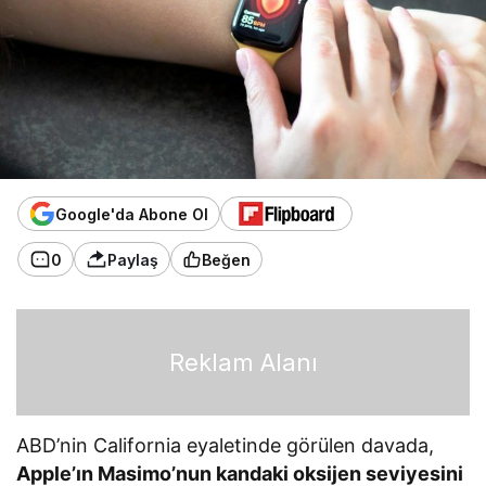
Google'da Abone Ol
0
Paylaş
Beğen
Reklam Alanı
ABD’nin California eyaletinde görülen davada,
Apple’ın Masimo’nun kandaki oksijen seviyesini