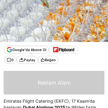
Google'da Abone Ol
0
Paylaş
Beğen
Reklam Alanı
Emirates Flight Catering (EKFC), 17 Kasım’da
başlayan
Dubai Airshow 2025
’te 98’den fazla