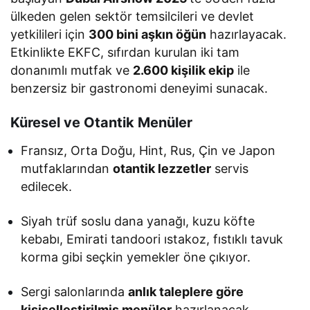
ülkeden gelen sektör temsilcileri ve devlet
yetkilileri için
300 bini aşkın öğün
hazırlayacak.
Etkinlikte EKFC, sıfırdan kurulan iki tam
donanımlı mutfak ve
2.600 kişilik ekip
ile
benzersiz bir gastronomi deneyimi sunacak.
Küresel ve Otantik Menüler
Fransız, Orta Doğu, Hint, Rus, Çin ve Japon
mutfaklarından
otantik lezzetler
servis
edilecek.
Siyah trüf soslu dana yanağı, kuzu köfte
kebabı, Emirati tandoori ıstakoz, fıstıklı tavuk
korma gibi seçkin yemekler öne çıkıyor.
Sergi salonlarında
anlık taleplere göre
kişiselleştirilmiş menüler
hazırlanacak.