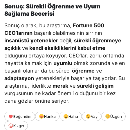
Sonuç: Sürekli Öğrenme ve Uyum
Sağlama Becerisi
Sonuç olarak, bu araştırma,
Fortune 500
CEO’larının
başarılı olabilmesinin sırrının
insanüstü yetenekler
değil,
sürekli öğrenmeye
açıklık
ve
kendi eksikliklerini kabul etme
olduğunu ortaya koyuyor. CEO’lar, zorlu ortamda
hayatta kalmak için
uyumlu
olmak zorunda ve en
başarılı olanlar da bu süreci
öğrenme
ve
adaptasyon
yetenekleriyle başarıya taşıyorlar. Bu
araştırma, liderlikte
merak
ve
sürekli gelişim
vurgusunun ne kadar önemli olduğunu bir kez
daha gözler önüne seriyor.
Beğendim
Harika
Haha
Vay
Üzgün
Kızgın