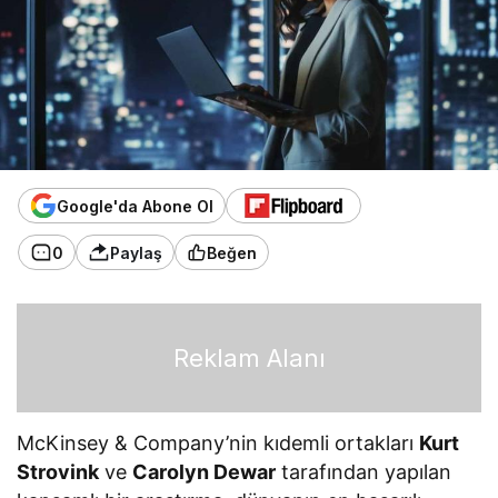
Google'da Abone Ol
0
Paylaş
Beğen
Reklam Alanı
McKinsey & Company’nin kıdemli ortakları
Kurt
Strovink
ve
Carolyn Dewar
tarafından yapılan