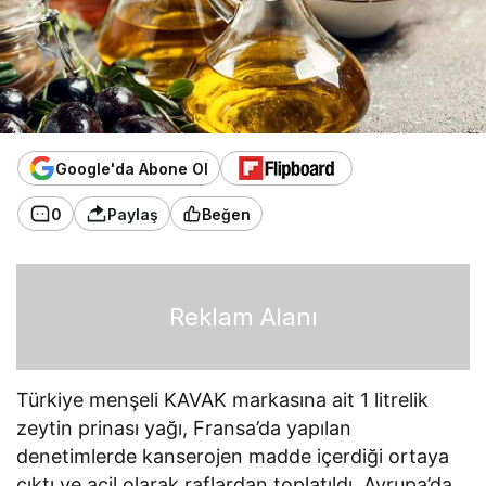
Google'da Abone Ol
0
Paylaş
Beğen
Reklam Alanı
Türkiye menşeli KAVAK markasına ait 1 litrelik
zeytin prinası yağı, Fransa’da yapılan
denetimlerde kanserojen madde içerdiği ortaya
çıktı ve acil olarak raflardan toplatıldı. Avrupa’da