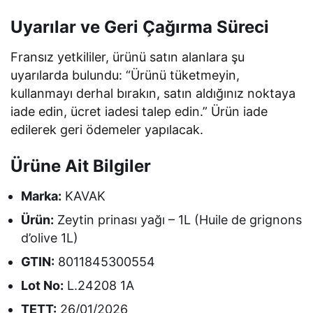
Uyarılar ve Geri Çağırma Süreci
Fransız yetkililer, ürünü satın alanlara şu
uyarılarda bulundu: “Ürünü tüketmeyin,
kullanmayı derhal bırakın, satın aldığınız noktaya
iade edin, ücret iadesi talep edin.” Ürün iade
edilerek geri ödemeler yapılacak.
Ürüne Ait Bilgiler
Marka:
KAVAK
Ürün:
Zeytin prinası yağı – 1L (Huile de grignons
d’olive 1L)
GTIN:
8011845300554
Lot No:
L.24208 1A
TETT:
26/01/2026