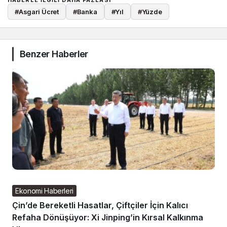
HABERLE ILGILI DAHA FAZLASI
#
Asgari Ücret
#
Banka
#
Yıl
#
Yüzde
Benzer Haberler
Ekonomi Haberleri
Çin’de Bereketli Hasatlar, Çiftçiler İçin Kalıcı
Refaha Dönüşüyor: Xi Jinping’in Kırsal Kalkınma