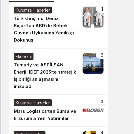
1
Kurumsal Haberler
Türk Girişimci Deniz
Bıçak’tan ABD’de Bebek
Güvenli Uykusuna Yenilikçi
Dokunuş
2
Ekonomi
Tumurly ve ASPİLSAN
Enerji, IDEF 2025’te stratejik
iş birliği anlaşmasını
imzaladı
3
Kurumsal Haberler
Mars Logistics’ten Bursa ve
Erzurum’a Yeni Yatırımlar
4