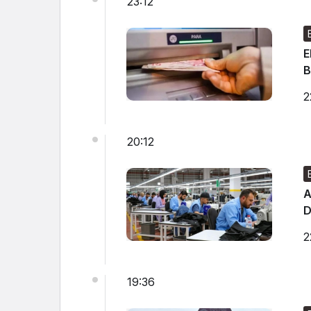
23:12
E
B
2
20:12
A
D
2
19:36