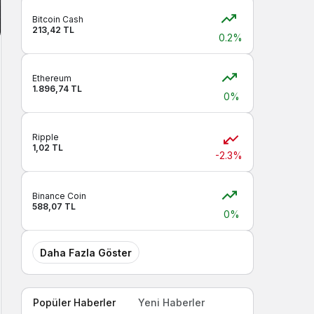
Bitcoin Cash
213,42 TL
0.2%
Ethereum
1.896,74 TL
0%
Ripple
1,02 TL
-2.3%
Binance Coin
588,07 TL
0%
Daha Fazla Göster
Popüler Haberler
Yeni Haberler