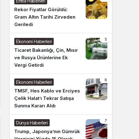
Emtia Haberleri
Rekor Fiyatlar Görüldü:
Gram Altın Tarihi Zirveden
Geriledi
5
Ekonomi Haberleri
Ticaret Bakanlığı, Çin, Mısır
ve Rusya Ürünlerine Ek
Vergi Getirdi
6
Ekonomi Haberleri
TMSF, Hes Kablo ve Erciyes
Çelik Halat’ı Tekrar Satışa
Sunma Kararı Aldı
7
Dünya Haberleri
Trump, Japonya’nın Gümrük
Vergisini Yüzde 15 Olarak