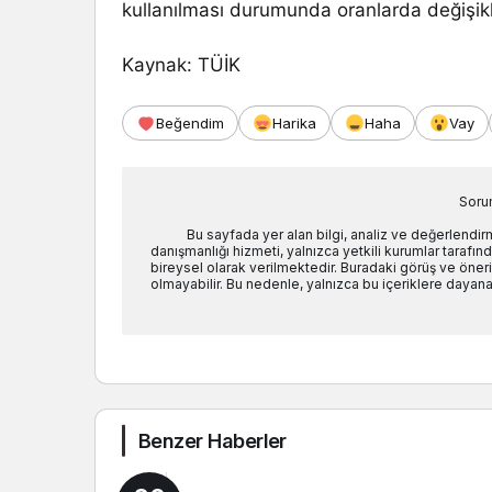
kullanılması durumunda oranlarda değişikl
Kaynak: TÜİK
Beğendim
Harika
Haha
Vay
Soru
Bu sayfada yer alan bilgi, analiz ve değerlendi
danışmanlığı hizmeti, yalnızca yetkili kurumlar tarafında
bireysel olarak verilmektedir. Buradaki görüş ve öneril
olmayabilir. Bu nedenle, yalnızca bu içeriklere dayanar
Benzer Haberler