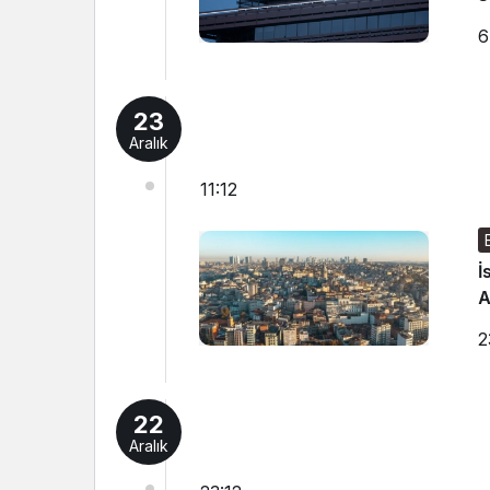
6
23
Aralık
11:12
İ
A
2
22
Aralık