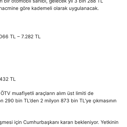
bir otomobil sahibi, gelecek yıl 3 bin 288 TL
ir hacmine göre kademeli olarak uygulanacak.
.066 TL – 7.282 TL
L
.432 TL
TV muafiyetli araçların alım üst limiti de
on 290 bin TL’den 2 milyon 873 bin TL’ye çıkmasının
leşmesi için Cumhurbaşkanı kararı bekleniyor. Yetkinin