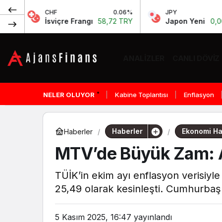
CHF
0.06%
JPY
0%
İsviçre Frangı
58,72 TRY
Japon Yeni
0,00 TRY
ANALIZLER
CANLI DÖVIZ
NELER OLUYOR
Kabine Toplantısı
Enflasyon
Haberler
Ekonomi Ha
Haberler
MTV’de Büyük Zam: A
TÜİK’in ekim ayı enflasyon verisiy
25,49 olarak kesinleşti. Cumhurbaşk
5 Kasım 2025, 16:47
yayınlandı