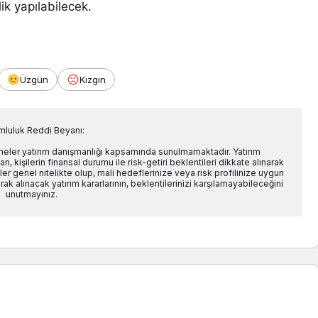
ik yapılabilecek.
Üzgün
Kızgın
mluluk Reddi Beyanı:
rmeler yatırım danışmanlığı kapsamında sunulmamaktadır. Yatırım
n, kişilerin finansal durumu ile risk-getiri beklentileri dikkate alınarak
er genel nitelikte olup, mali hedeflerinize veya risk profilinize uygun
ak alınacak yatırım kararlarının, beklentilerinizi karşılamayabileceğini
unutmayınız.