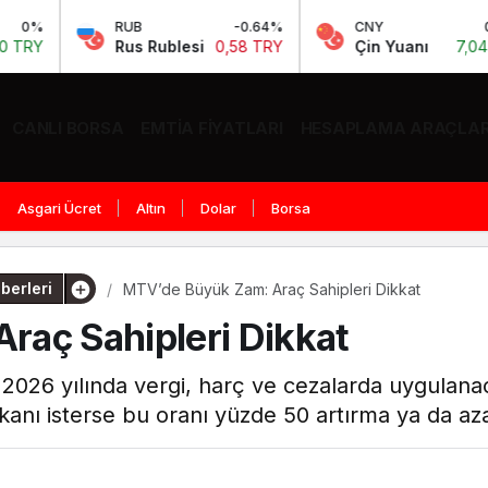
RUB
-0.64%
CNY
0.12%
Rus Rublesi
0,58 TRY
Çin Yuanı
7,04 TRY
CANLI BORSA
EMTIA FIYATLARI
HESAPLAMA ARAÇLAR
Asgari Ücret
Altın
Dolar
Borsa
berleri
MTV’de Büyük Zam: Araç Sahipleri Dikkat
raç Sahipleri Dikkat
le 2026 yılında vergi, harç ve cezalarda uygula
anı isterse bu oranı yüzde 50 artırma ya da aza