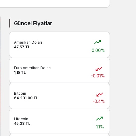
Sistem modunu seçin.
Güncel Fiyatlar
Amerikan Doları
47,57 TL
0.06%
Euro Amerikan Doları
1,15 TL
-0.01%
Bitcoin
64.231,00 TL
-0.4%
Litecoin
45,38 TL
1.1%