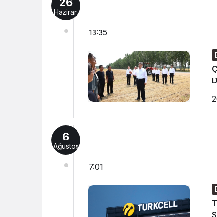
26
Haziran
13:35
Ç
D
2
6
Ağustos
7:01
T
S