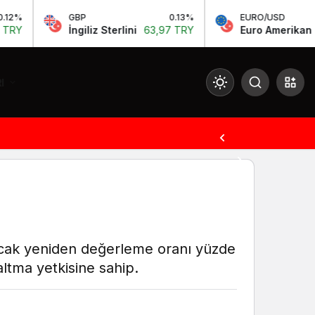
GBP
0.13%
EURO/USD
-0.
İngiliz Sterlini
63,97 TRY
Euro Amerikan Doları
1,15 
I
Mod
değiştir
Gündüz Modu
Gündüz modunu seçin.
Gece Modu
nacak yeniden değerleme oranı yüzde
Gece modunu seçin.
ltma yetkisine sahip.
Sistem Modu