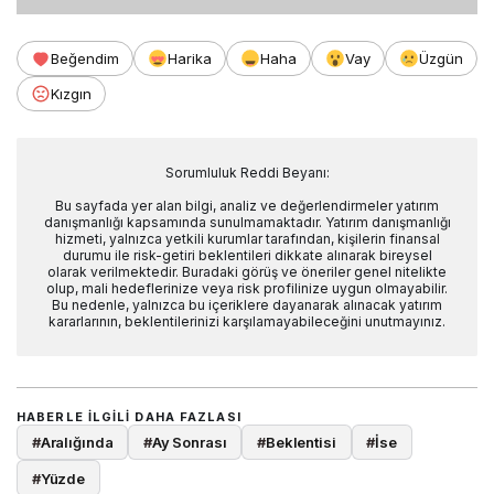
Beğendim
Harika
Haha
Vay
Üzgün
Kızgın
Sorumluluk Reddi Beyanı:
Bu sayfada yer alan bilgi, analiz ve değerlendirmeler yatırım
danışmanlığı kapsamında sunulmamaktadır. Yatırım danışmanlığı
hizmeti, yalnızca yetkili kurumlar tarafından, kişilerin finansal
durumu ile risk-getiri beklentileri dikkate alınarak bireysel
olarak verilmektedir. Buradaki görüş ve öneriler genel nitelikte
olup, mali hedeflerinize veya risk profilinize uygun olmayabilir.
Bu nedenle, yalnızca bu içeriklere dayanarak alınacak yatırım
kararlarının, beklentilerinizi karşılamayabileceğini unutmayınız.
HABERLE ILGILI DAHA FAZLASI
#
Aralığında
#
Ay Sonrası
#
Beklentisi
#
İse
#
Yüzde